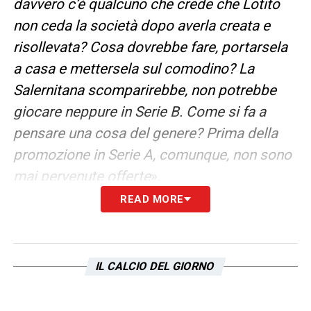
davvero c’è qualcuno che crede che Lotito
non ceda la società dopo averla creata e
risollevata? Cosa dovrebbe fare, portarsela
a casa e mettersela sul comodino? La
Salernitana scomparirebbe, non potrebbe
giocare neppure in Serie B. Come si fa a
pensare una cosa del genere? Prima della
promozione in Serie A, comunque, non sono
mai pervenute offerte
».
READ MORE
LA PLAYLIST DELLE NOSTRE TOP NEWS
IL CALCIO DEL GIORNO