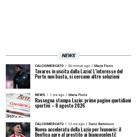
aumenteranno i bonus.
LA PLAYLIST DELLE NOSTRE TOP NEWS
NEWS
CALCIOMERCATO
56 minuti ago
Maria Floris
Tavares in uscita dalla Lazio! L’interesse del
Porto non basta, si cercano altre soluzioni
NEWS
1 ora ago
Maria Floris
Rassegna stampa Lazio: prime pagine quotidiani
sportivi – 8 agosto 2026
CALCIOMERCATO
12 ore ago
Dario Bartolucci
Nuova accelerata della Lazio per Ivanovic: il
Benfica apre al prestito ai biancocelesti!