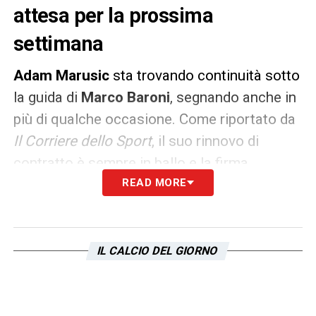
attesa per la prossima
settimana
Adam Marusic
sta trovando continuità sotto
la guida di
Marco Baroni
, segnando anche in
più di qualche occasione. Come riportato da
Il Corriere dello Sport
, il suo rinnovo di
contratto è sempre in ballo e la firma
dovrebbe arrivare dopo l’
READ MORE
Udinese
.
Il terzino biancoceleste ha trovato l’accordo
con la società sulla base di un
IL CALCIO DEL GIORNO
prolungamento
fino al 2027 con opzione
fino al 2028 in favore della
Lazio
. Inoltre, lo
stipendio dovrebbe rimanere lo stesso, ma