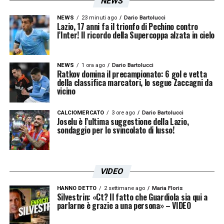
NEWS
Contatti avviati tra la Lazio e Fabio
Pisacane
NEWS
23 minuti ago
Dario Bartolucci
Lazio, 17 anni fa il trionfo di Pechino contro
l’Inter! Il ricordo della Supercoppa alzata in cielo
L’interesse romano è concreto e si è già
tradotto in azioni tangibili. Secondo da
Sky
NEWS
1 ora ago
Dario Bartolucci
Sport
, si sono registrati i primi contatti tra
Ratkov domina il precampionato: 6 gol e vetta
della classifica marcatori, lo segue Zaccagni da
l’entourage di
Fabio Pisacane
e il club
vicino
capitolino.
CALCIOMERCATO
3 ore ago
Dario Bartolucci
Joselu è l’ultima suggestione della Lazio,
sondaggio per lo svincolato di lusso!
LA PLAYLIST DELLE NOSTRE TOP NEWS
VIDEO
HANNO DETTO
2 settimane ago
Maria Floris
Silvestrin: «Ct? Il fatto che Guardiola sia qui a
parlarne è grazie a una persona» – VIDEO