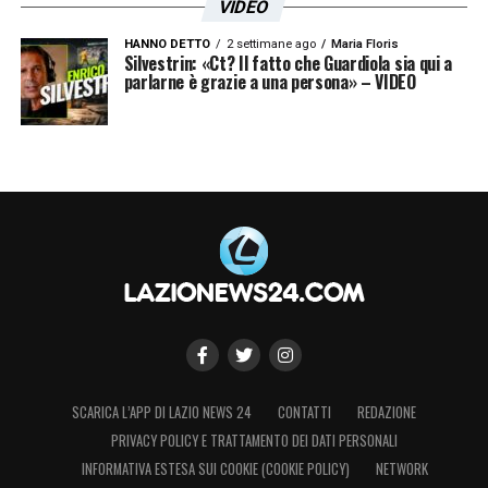
VIDEO
HANNO DETTO
2 settimane ago
Maria Floris
Silvestrin: «Ct? Il fatto che Guardiola sia qui a
parlarne è grazie a una persona» – VIDEO
SCARICA L’APP DI LAZIO NEWS 24
CONTATTI
REDAZIONE
PRIVACY POLICY E TRATTAMENTO DEI DATI PERSONALI
INFORMATIVA ESTESA SUI COOKIE (COOKIE POLICY)
NETWORK