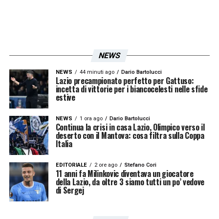
dell’esperienza all’Eintracht Francoforte,
durata tre anni, il tecnico ha lavorato anche
come vice al
Lipsia
e al
Bayern Monaco
,
costruendo un percorso internazionale di
NEWS
buon livello. La Lazio, in caso di separazione
NEWS
44 minuti ago
Dario Bartolucci
Lazio precampionato perfetto per Gattuso:
da Sarri, dovrà scegliere se puntare su una
incetta di vittorie per i biancocelesti nelle sfide
estive
soluzione di continuità o aprire un ciclo
completamente nuovo. In questo scenario, la
NEWS
1 ora ago
Dario Bartolucci
Continua la crisi in casa Lazio, Olimpico verso il
candidatura di Toppmöller aggiunge un
deserto con il Mantova: cosa filtra sulla Coppa
Italia
elemento interessante al valzer delle
panchine!
EDITORIALE
2 ore ago
Stefano Cori
11 anni fa Milinkovic diventava un giocatore
della Lazio, da oltre 3 siamo tutti un po’ vedove
di Sergej
LA PLAYLIST DELLE NOSTRE TOP NEWS