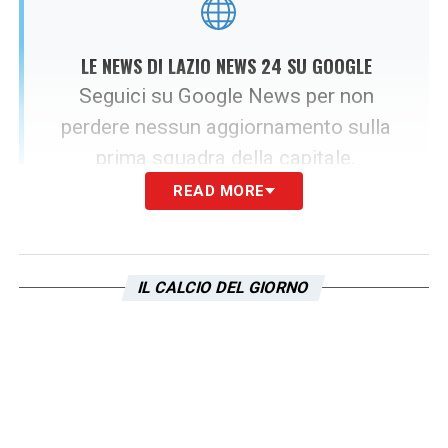
LE NEWS DI LAZIO NEWS 24 SU GOOGLE
Seguici su Google News per non
perdere nessun aggiornamento sulla
prima squadra della capitale.
READ MORE
SEGUICI ORA
IL CALCIO DEL GIORNO
Toppmöller Lazio, un’opzione estera
per il nuovo ciclo
Il nome di Toppmöller rappresenta una pista
diversa rispetto agli altri profili italiani
accostati alla panchina biancoceleste. Prima