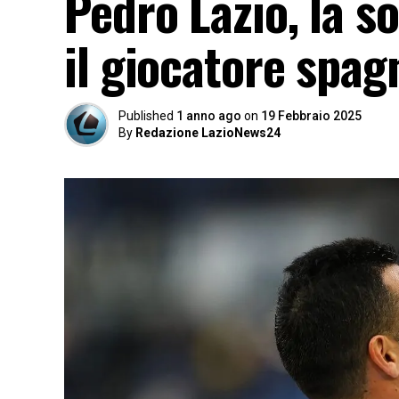
Pedro Lazio, la so
il giocatore spagn
Published
1 anno ago
on
19 Febbraio 2025
By
Redazione LazioNews24