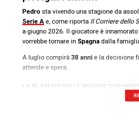
Pedro
sta vivendo una stagione da assol
Serie A
e, come riporta
Il Corriere dello 
a giugno 2026. Il giocatore è innamorato
vorrebbe tornare in
Spagna
dalla famigli
A luglio compirà
38 anni
e la decisione f
attende e spera.
LA PLAYLIST DELLE NOSTRE TOP NEW
R