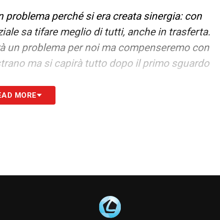
n problema perché si era creata sinergia: con
iale sa tifare meglio di tutti, anche in trasferta.
 sarà un problema per noi ma compenseremo con
 strano ma si capirà tutto dopo il primo sguardo
EAD MORE
vremmo fatto bene. Tutto ha caratterizzato la
uando lotti per qualcosa di concreto (un trofeo)
e (l’accesso in Champions). Questo sogno deve
petto alle stagioni passate: la costruzione da
cose ci hanno aiutato a migliorare ed è anche il
ere i video ci ha aiutato per essere una delle
vere i singoli molto forti. La Juve degli anni
ante, ma difendevano di squadra come stiamo