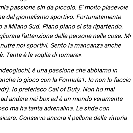
a mia passione sin da piccolo. E’ molto piacevole
ona del giornalismo sportivo. Fortunatamente
o a Milano Sud. Piano piano si sta ripartendo,
igliorata l’attenzione delle persone nelle cose. Mi
nutre noi sportivi. Sento la mancanza anche
tà. Tanta è la voglia di tornare»
.
videogiochi, è una passione che abbiamo in
nche io gioco con la Formula1. Io non lo faccio
dr). Io preferisco Call of Duty. Non ho mai
o ad andare nei box ed è un mondo veramente
oso ma ha tanta adrenalina. Le sfide con
care. Conservo ancora il pallone della vittoria