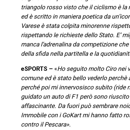
triangolo rosso visto che il ciclismo è l
ed è scritto in maniera poetica da un’ic
Varese è stata colpita minorenne rispett
rispettando le richieste dello Stato. E’ m
manca l’adrenalina da competizione che 
della sfida nella partitella e la quotidiani
eSPORTS –
«
Ho seguito molto Ciro nei 
comune ed è stato bello vederlo perchè a
perché poi mi innervosisco subito (ride n
guidato un auto di F1 però sono riuscit
affascinante. Da fuori può sembrare noi
Immobile con i GoKart mi hanno fatto rosi
contro il Pescara».