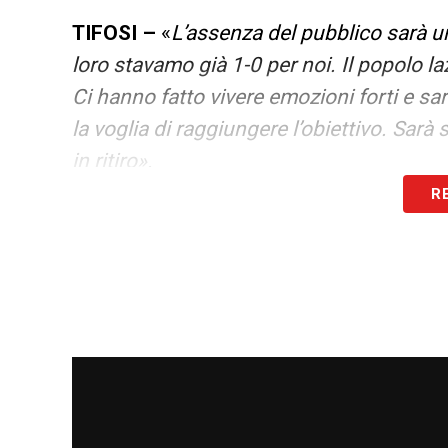
TIFOSI –
«
L’assenza del pubblico sarà u
loro stavamo già 1-0 per noi. Il popolo laz
Ci hanno fatto vivere emozioni forti e
la voglia di raggiungere l’obiettivo. Sarà
in ritiro».
R
STAGIONE –
«
Ad Auronzo ero convinto a
stagione per qualcosa di straordinario. Q
è diverso rispetto ad un obiettivo ideal
trascinarci. Due step sono stati fatti ris
dietro e la fase di non possesso. Queste 
bello di un gruppo solido. Lavorare e ved
migliori difese del campionato, oltre ad a
passati non faceva un pressing asfissi