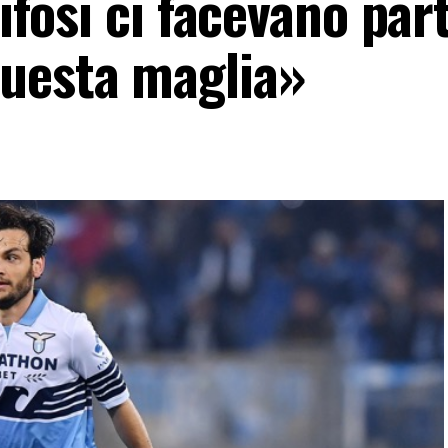
tifosi ci facevano part
uesta maglia»