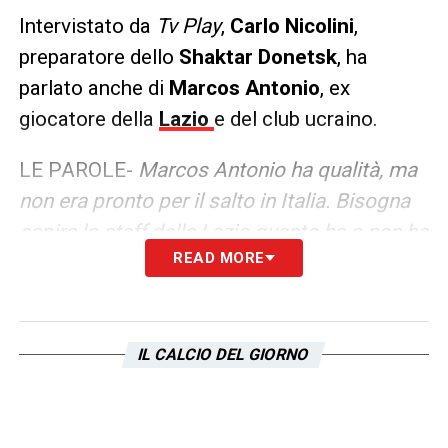
Intervistato da
Tv Play
,
Carlo Nicolini
,
preparatore dello
Shaktar Donetsk
, ha
parlato anche di
Marcos Antonio
, ex
giocatore della
Lazio
e del club ucraino.
LE PAROLE-
Marcos Antonio ha qualità, ma
non era pronto per il salto in Italia. Bisogna
capire lo staff della Lazio quanto ha o non ha
READ MORE
inciso nel metterlo nelle condizioni di essere
al massimo
LA PLAYLIST DELLE NOSTRE TOP NEWS
IL CALCIO DEL GIORNO