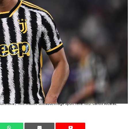
iorentina / foto Matteo Gribaudi/Image Sport nella foto: Carlos Alcaraz