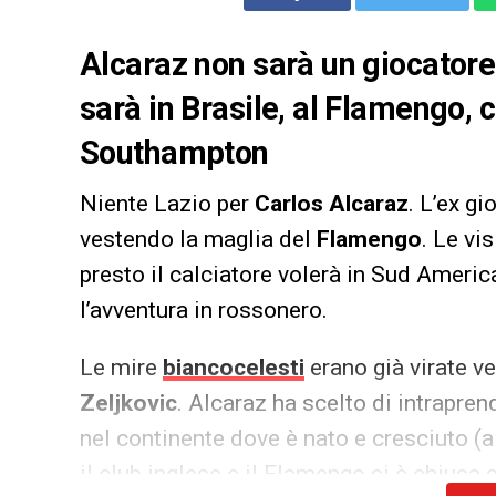
Alcaraz non sarà un giocatore d
sarà in Brasile, al Flamengo, c
Southampton
Niente Lazio per
Carlos Alcaraz
. L’ex g
vestendo la maglia del
Flamengo
. Le vi
presto il calciatore volerà in Sud America
l’avventura in rossonero.
Le mire
biancocelesti
erano già virate ve
Zeljkovic
. Alcaraz ha scelto di intrapre
nel continente dove è nato e cresciuto (a
il club inglese e il Flamengo si è chiusa 