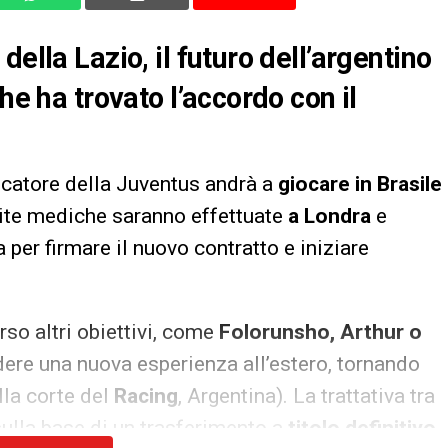
ella Lazio, il futuro dell’argentino
he ha trovato l’accordo con il
iocatore della Juventus andrà a
giocare in Brasile
site mediche saranno effettuate
a Londra
e
 per firmare il nuovo contratto e iniziare
rso altri obiettivi, come
Folorunsho, Arthur o
ndere una nuova esperienza all’estero, tornando
lla corte del
Racing
, Argentina). La trattativa tra
sulla base di un trasferimento a
titolo definitivo