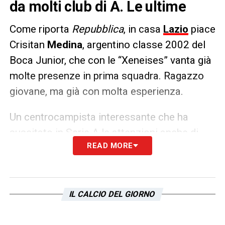
da molti club di A. Le ultime
Come riporta
Repubblica
, in casa
Lazio
piace
Crisitan
Medina
, argentino classe 2002 del
Boca Junior, che con le “Xeneises” vanta già
molte presenze in prima squadra. Ragazzo
giovane, ma già con molta esperienza.
Un centrocampista interessante che ha
suscitato in Serie A le attenzioni anche di
READ MORE
altri club oltre la Lazio. Già da gennaio,
infatti, anche l’
Inter
lo aveva preso in
considerazione come possibile rinforzo per
la mediana, ma avevano effettuato dei
IL CALCIO DEL GIORNO
sondaggi anche
Napoli
,
Roma
e
Fiorentina
.