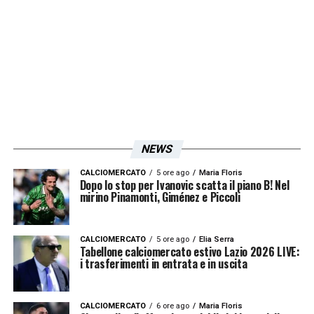
21 e una convocazione in Nazionale
maggiore.
Lazarov ha perso la vita nel tentativo di
aiutare gli altri a fuggire dall’ambiente
devastato dal fuoco. L’intossicazione è stata
NEWS
fatale al ragazzo a cui sono stati vani i
CALCIOMERCATO
5 ore ago
Maria Floris
successivi soccorsi.
Dopo lo stop per Ivanovic scatta il piano B! Nel
mirino Pinamonti, Giménez e Piccoli
LA PLAYLIST DELLE NOSTRE TOP NEWS
CALCIOMERCATO
5 ore ago
Elia Serra
Tabellone calciomercato estivo Lazio 2026 LIVE:
i trasferimenti in entrata e in uscita
CALCIOMERCATO
6 ore ago
Maria Floris