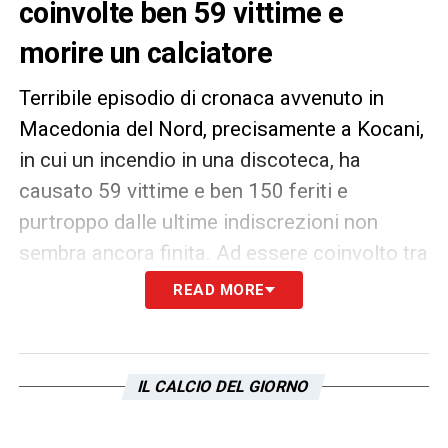
coinvolte ben 59 vittime e
morire un calciatore
Terribile episodio di cronaca avvenuto in
Macedonia del Nord, precisamente a Kocani,
in cui un incendio in una discoteca, ha
causato 59 vittime e ben 150 feriti e
purtroppo dalle ultime indiscrezioni non
sembra ancora finita. Ad essere coinvolto tra
le vittime della serata, anche un calciatore
READ MORE
della Nazionale macedone ossia Andrej
Lazarov, 25 anni, era un centrocampista
dello Shkupi, club che militava nella Prima
IL CALCIO DEL GIORNO
Divisione macedone, e aveva collezionato
una presenza anche nella nazionale Under-