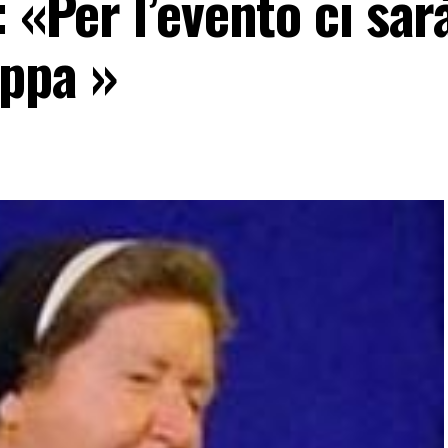
 «Per l’evento ci sar
ppa »