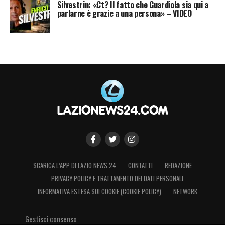
Silvestrin: «Ct? Il fatto che Guardiola sia qui a
parlarne è grazie a una persona» – VIDEO
SCARICA L’APP DI LAZIO NEWS 24
CONTATTI
REDAZIONE
PRIVACY POLICY E TRATTAMENTO DEI DATI PERSONALI
INFORMATIVA ESTESA SUI COOKIE (COOKIE POLICY)
NETWORK
Gestisci consenso