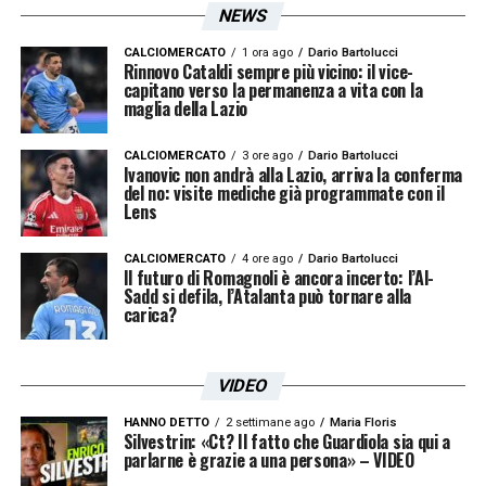
biancocelesti di di Cristiano Lombardi
NEWS
vogliono lasciarsi alle spalle la prima
CALCIOMERCATO
1 ora ago
Dario Bartolucci
sconfitta stagionale. La Roma terza in
Rinnovo Cataldi sempre più vicino: il vice-
capitano verso la permanenza a vita con la
classifica con 20 lunghezze vuole staccare i
maglia della Lazio
biancocelesti, dietro di soli tre punti.
CALCIOMERCATO
3 ore ago
Dario Bartolucci
Ivanovic non andrà alla Lazio, arriva la conferma
Sosta di campionato per l`
del no: visite mediche già programmate con il
Under 17
. I
Lens
ragazzi di mister Ledesma ritornano in
campo nel prossimo weekend.
CALCIOMERCATO
4 ore ago
Dario Bartolucci
Il futuro di Romagnoli è ancora incerto: l’Al-
Sadd si defila, l’Atalanta può tornare alla
carica?
Il programma nel dettaglio:
Under 18 Nazionali – 13^ Giornata
VIDEO
TORINO-LAZIO
HANNO DETTO
2 settimane ago
Maria Floris
Silvestrin: «Ct? Il fatto che Guardiola sia qui a
parlarne è grazie a una persona» – VIDEO
Sabato 29 Novembre, ore 10:30 Stadio