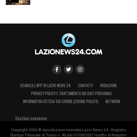
‘Valentino Mazzola’ – Torino
Under 17 Nazionali
SOSTA
Under 16 Nazionali – 10^ Giornata
ROMA LAZIO
Domenica 30 Novembre, ore 12:30 campo
SCARICA L’APP DI LAZIO NEWS 24
CONTATTI
REDAZIONE
PRIVACY POLICY E TRATTAMENTO DEI DATI PERSONALI
`A. Di Bartolomei` – Trigoria
INFORMATIVA ESTESA SUI COOKIE (COOKIE POLICY)
NETWORK
Under 15 Nazionali – 10^ Giornata
Gestisci consenso
ROMA LAZIO
Copyright 2026 © riproduzione riservata Lazio News 24 - Registro
Stampa Tribunale di Torino n. 46 del 07/09/2021 Iscritto al Registro