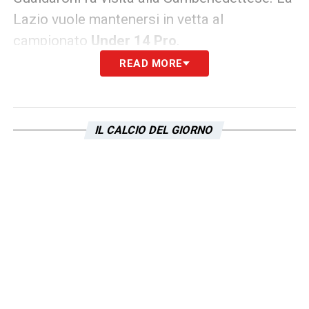
Lazio vuole mantenersi in vetta al
campionato
Under 14 Pro
.
READ MORE
Doppio derby in quel di Trigoria. la Roma
attende la Lazio Under 15 e Under 16.
Domenica mattina alle ore 10 è scontro
IL CALCIO DEL GIORNO
d`alta quota tra i lupacchiotti primi della
classe con 22 punti (turno di riposo ancora
da osservare) e la Lazio seconda con 19
lunghezze. Le aquile dell`
Under 15
guidate
da Alessio Fazi hanno tutte le intenzioni di
proseguire il volo e sognare di agganciare in
vetta i rivali di sempre. A seguire alle ore
12:30, si sfidano Roma e Lazio
Under 16.
I