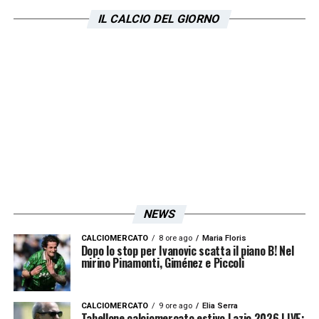
IL CALCIO DEL GIORNO
NEWS
CALCIOMERCATO
8 ore ago
Maria Floris
Dopo lo stop per Ivanovic scatta il piano B! Nel
mirino Pinamonti, Giménez e Piccoli
CALCIOMERCATO
9 ore ago
Elia Serra
Tabellone calciomercato estivo Lazio 2026 LIVE: