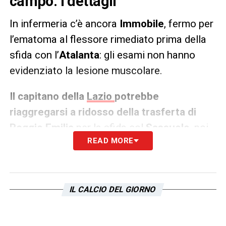
campo. I dettagli
In infermeria c’è ancora
Immobile
, fermo per
l’ematoma al flessore rimediato prima della
sfida con l’
Atalanta
: gli esami non hanno
evidenziato la lesione muscolare.
Il capitano della
Lazio
potrebbe
riaggregarsi a ridosso della trasferta di
Reggio Emilia
per la sfida col
Sassuolo
, poi
READ MORE
scatteranno le valutazioni su un suo impiego
alla ripartenza.
LA PLAYLIST DELLE NOSTRE TOP NEWS
IL CALCIO DEL GIORNO