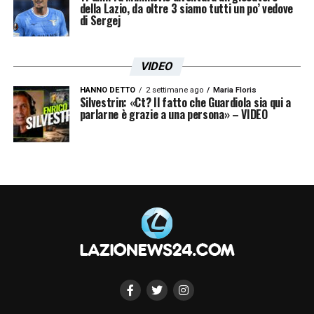
della Lazio, da oltre 3 siamo tutti un po’ vedove
di Sergej
VIDEO
HANNO DETTO
2 settimane ago
Maria Floris
Silvestrin: «Ct? Il fatto che Guardiola sia qui a
parlarne è grazie a una persona» – VIDEO