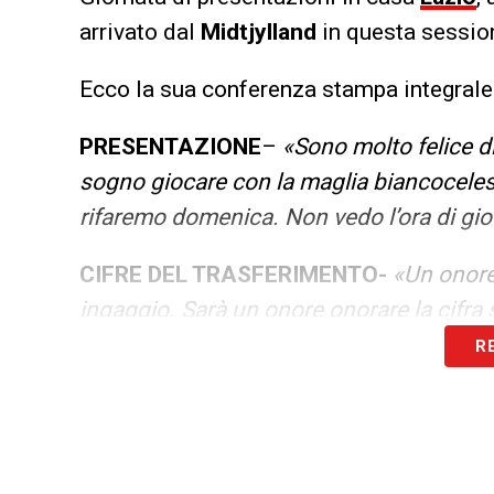
arrivato dal
Midtjylland
in questa sessio
Ecco la sua conferenza stampa integrale
PRESENTAZIONE
–
«Sono molto felice di
sogno giocare con la maglia biancocelest
rifaremo domenica. Non vedo l’ora di gi
CIFRE DEL TRASFERIMENTO-
«Un onore 
ingaggio. Sarà un onore onorare la cifra 
R
CAMPIONATO DANESE-
«La lega danese
potrebbero raggiungere la fase ai gironi
GOL ALLA LAZIO IN EUROPA LEAGUE
–