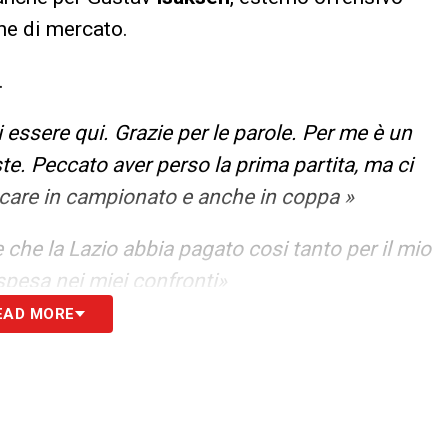
ne di mercato.
.
 essere qui. Grazie per le parole. Per me è un
e. Peccato aver perso la prima partita, ma ci
ocare in campionato e anche in coppa »
che la Lazio abbia pagato cosi tanto per il mio
spesa nei miei confronti»
EAD MORE
 è in forte crescita. Ci sono tre squadre che
 di Champions.»
«Tanti giocatori me lo hanno ricordato. Radu ha