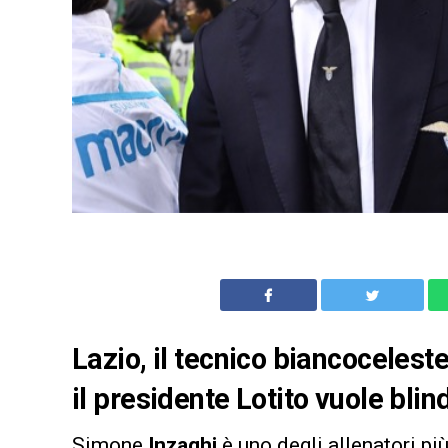
Lazio, il tecnico biancoceles
il presidente Lotito vuole blin
Simone
Inzaghi
è uno degli allenatori p