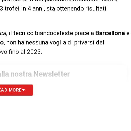
3 trofei in 4 anni, sta ottenendo risultati
ca
, il tecnico biancoceleste piace a
Barcellona
e
to
, non ha nessuna voglia di privarsi del
ovo fino al 2023.
 alla nostra Newsletter
EAD MORE
ISCRIVIMI
to la
Privacy Policy
S