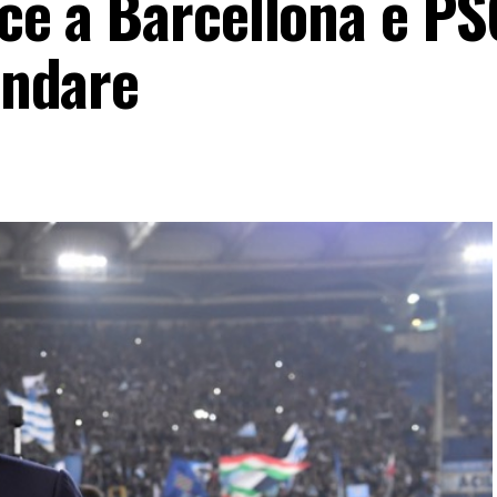
ace a Barcellona e P
indare