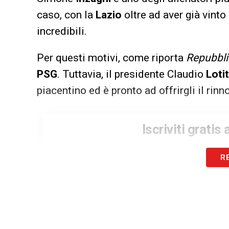
caso, con la
Lazio
oltre ad aver già vinto 
incredibili.
Per questi motivi, come riporta
Repubbli
PSG
. Tuttavia, il presidente Claudio
Loti
piacentino ed è pronto ad offrirgli il rinn
Iscriviti gratis
R
Accet
LA PLAYLIST DELLE NOSTRE TOP NEW