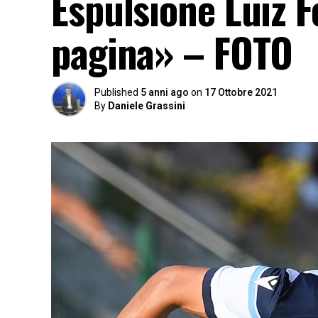
Espulsione Luiz F
pagina» – FOTO
Published
5 anni ago
on
17 Ottobre 2021
By
Daniele Grassini