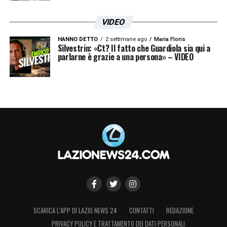
VIDEO
HANNO DETTO
2 settimane ago
Maria Floris
Silvestrin: «Ct? Il fatto che Guardiola sia qui a
parlarne è grazie a una persona» – VIDEO
SCARICA L’APP DI LAZIO NEWS 24
CONTATTI
REDAZIONE
PRIVACY POLICY E TRATTAMENTO DEI DATI PERSONALI