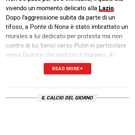
vivendo un momento delicato alla
Lazio
.
Dopo l’aggressione subita da parte di un
tifoso, a Ponte di Nona è stato imbrattato un
murales a lui dedicato per protesta ma non
contro di lui, bensì verso Putin in particolare
verso l’autore che realizzò il murales. Al
posto del ritratto era presente un enorme
READ MORE
scritta: «
Putin non è umano»
LA PLAYLIST DELLE NOSTRE TOP NEWS
IL CALCIO DEL GIORNO