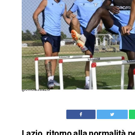
@officialsslazio
Lazio, ritorno alla normalità p