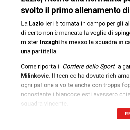
svolto il primo allenamento d
La
Lazio
ieri è tornata in campo per gli a
di certo non è mancata la voglia di sping
mister
Inzaghi
ha messo la squadra in 
una partitella.
Come riporta il
Corriere dello Sport
la ga
Milinkovic
. Il tecnico ha dovuto richiama
ogni pallone a volte anche con troppa fog
nonostante i biancocelesti avessero chies
squadra vincente.
R
Iscriviti gratis