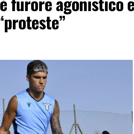
 è furore agonistico 
“proteste”