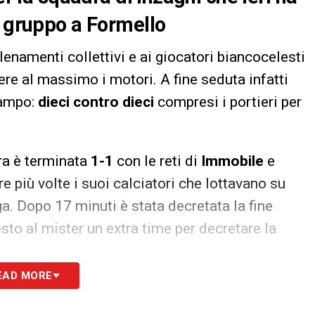
i gruppo a Formello
llenamenti collettivi e ai giocatori biancocelesti
ere al massimo i motori. A fine seduta infatti
campo:
dieci contro dieci
compresi i portieri per
ra è terminata
1-1
con le reti di
Immobile
e
re più volte i suoi calciatori che lottavano su
a. Dopo 17 minuti è stata decretata la fine
to al mister un extra time per decretare la
EAD MORE
 alla nostra Newsletter