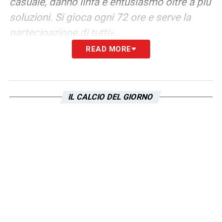
casuale, danno linfa e entusiasmo oltre a più
soluzioni. Si gioca ogni 72 ore e serve la
partecipazione di tutti».
READ MORE
IMMOBILE
– «
Sappiamo quanto è
importante per lui tornare al gol, al di là dei
numeri che parlano per lui. È stato anche
IL CALCIO DEL GIORNO
sfortunato a Bergamo, poteva mandare la
Lazio sullo 0-3. Sono sicuro che ha una gran
voglia di tornare a segnare».
BASTOS
– «
Nell’uno contro uno in fase
difensiva è fortissimo, è difficile da
superare. Ama poi uscire palla al piede
soprattutto a livello di transizione, è un
elemento importantissimo per le scelte del