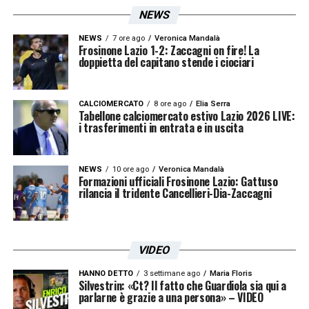
NEWS
mister. Se Inzaghi lo mandasse in campo
non sarei sorpreso».
NEWS
7 ore ago
Veronica Mandalà
Frosinone Lazio 1-2: Zaccagni on fire! La
doppietta del capitano stende i ciociari
Iscriviti gratis alla nostra
CALCIOMERCATO
8 ore ago
Elia Serra
Tabellone calciomercato estivo Lazio 2026 LIVE:
Newsletter
i trasferimenti in entrata e in uscita
NEWS
10 ore ago
Veronica Mandalà
ISCRIVIMI
Formazioni ufficiali Frosinone Lazio: Gattuso
Accetto la
Privacy Policy
rilancia il tridente Cancellieri-Dia-Zaccagni
LA PLAYLIST DELLE NOSTRE TOP NEWS
VIDEO
HANNO DETTO
3 settimane ago
Maria Floris
Silvestrin: «Ct? Il fatto che Guardiola sia qui a
parlarne è grazie a una persona» – VIDEO