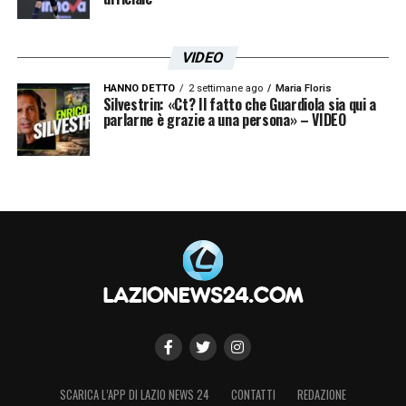
VIDEO
HANNO DETTO
2 settimane ago
Maria Floris
Silvestrin: «Ct? Il fatto che Guardiola sia qui a
parlarne è grazie a una persona» – VIDEO
SCARICA L’APP DI LAZIO NEWS 24
CONTATTI
REDAZIONE