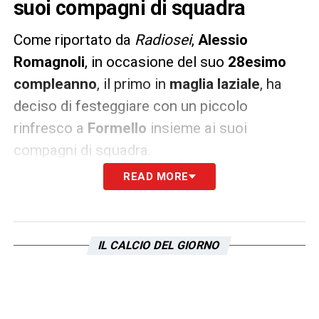
suoi compagni di squadra
Come riportato da
Radiosei
,
Alessio
Romagnoli
, in occasione del suo
28esimo
compleanno
, il primo in
maglia laziale
, ha
deciso di festeggiare con un piccolo
rinfresco a
Formello
insieme ai suoi
compagni di squadra.
READ MORE
La società biancoceleste
ha voluto
celebrare l’evento con un video pubblicato su
i social, anche i
tifosi laziali
hanno voluto
IL CALCIO DEL GIORNO
festeggiare il giocatore lasciando dei
messaggi sui suoi profili social.
LA PLAYLIST DELLE NOSTRE TOP NEWS