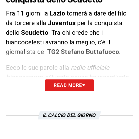
Fra 11 giorni la
Lazio
tornerà a dare del filo
da torcere alla
Juventus
per la conquista
dello
Scudetto
. Tra chi crede che i
biancocelesti avranno la meglio, c’è il
giornalista del
TG2 Stefano Buttafuoco
.
Ecco le sue parole alla
radio ufficiale
biancazzurra
: «
Questa pausa ha incentivato
READ MORE
la consapevolezza di poter arrivare fino in
fondo. L’obiettivo di rientrare nelle prime
quattro posizioni della classifica sembra
ormai molto vicino. Il traguardo della Lazio,
IL CALCIO DEL GIORNO
però, può essere la conquista dello
Scudetto: i biancocelesti sono la sorpresa