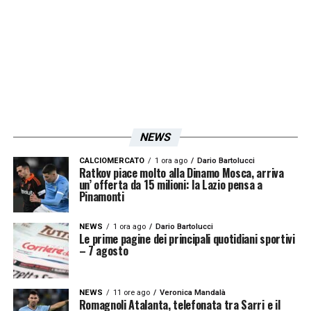
del campionato e, in una stagione anomala,
la squadra di Inzaghi potrebbe
rappresentare la novità sull’intero panorama
europeo. La classifica dell’attuale Serie A è
molto segmentata, è suddivisa in tanti
gruppi di squadre che stanno lottando per i
NEWS
vari obiettivi del campionato
».
CALCIOMERCATO
1 ora ago
Dario Bartolucci
Ratkov piace molto alla Dinamo Mosca, arriva
un’ offerta da 15 milioni: la Lazio pensa a
Iscriviti gratis alla nostra
Pinamonti
Newsletter
NEWS
1 ora ago
Dario Bartolucci
Le prime pagine dei principali quotidiani sportivi
– 7 agosto
ISCRIVIMI
Accetto la
Privacy Policy
NEWS
11 ore ago
Veronica Mandalà
Romagnoli Atalanta, telefonata tra Sarri e il