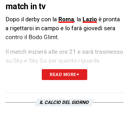
match in tv
Dopo il derby con la
Roma
, la
Lazio
è pronta
a rigettarsi in campo e lo farà giovedì sera
contro il Bodo Glimt.
Il match inizierà alle ore 21 e sarà trasmesso
su Sky e Sky Go per quanto riguarda
l’opzione streaming. Non perdete però la
READ MORE
consueta cronaca testuale su
Lazionews24
!
LA PLAYLIST DELLE NOSTRE TOP NEWS
IL CALCIO DEL GIORNO