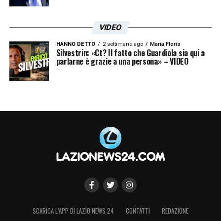
VIDEO
HANNO DETTO
2 settimane ago
Maria Floris
Silvestrin: «Ct? Il fatto che Guardiola sia qui a
parlarne è grazie a una persona» – VIDEO
SCARICA L’APP DI LAZIO NEWS 24
CONTATTI
REDAZIONE