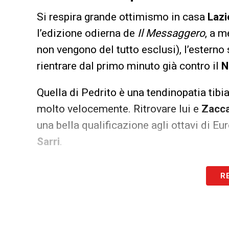
Si respira grande ottimismo in casa
Laz
l’edizione odierna de
Il Messaggero
, a m
non vengono del tutto esclusi), l’estern
rientrare dal primo minuto già contro il
N
Quella di Pedrito è una tendinopatia tibi
molto velocemente. Ritrovare lui e
Zacc
una bella qualificazione agli ottavi di Eu
Sarri
.
LA PLAYLIST DELLE NOSTRE TOP NEW
R