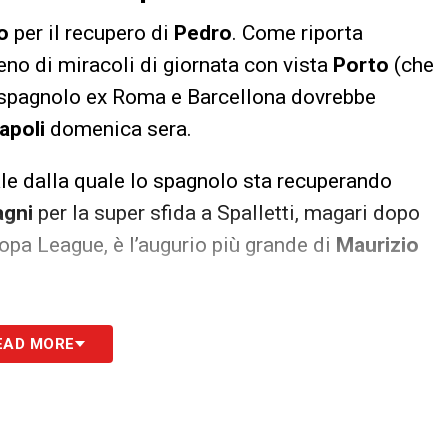
io
per il recupero di
Pedro
. Come riporta
eno di miracoli di giornata con vista
Porto
(che
o spagnolo ex Roma e Barcellona dovrebbe
apoli
domenica sera.
ale dalla quale lo spagnolo sta recuperando
agni
per la super sfida a Spalletti, magari dopo
ropa League, è l’augurio più grande di
Maurizio
S
EAD MORE