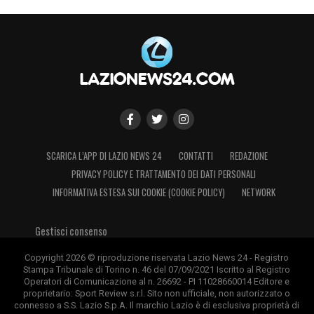
SCARICA L’APP DI LAZIO NEWS 24
CONTATTI
REDAZIONE
PRIVACY POLICY E TRATTAMENTO DEI DATI PERSONALI
INFORMATIVA ESTESA SUI COOKIE (COOKIE POLICY)
NETWORK
Gestisci consenso
Copyright 2026 © riproduzione riservata Lazio News 24 - Registro
Stampa Tribunale di Torino n. 46 del 07/09/2021 Iscritto al Registro
Operatori di Comunicazione al n. 26692 - PI 11028660014 Editore e
proprietario: Sport Review s.r.l. Sito non ufficiale, non autorizzato o
connesso a S.S. Lazio S.p.A. Il marchio Lazio è di esclusiva proprietà di