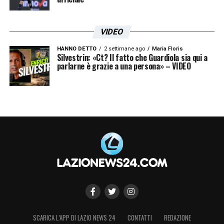
VIDEO
HANNO DETTO
2 settimane ago
Maria Floris
Silvestrin: «Ct? Il fatto che Guardiola sia qui a
parlarne è grazie a una persona» – VIDEO
SCARICA L’APP DI LAZIO NEWS 24
CONTATTI
REDAZIONE