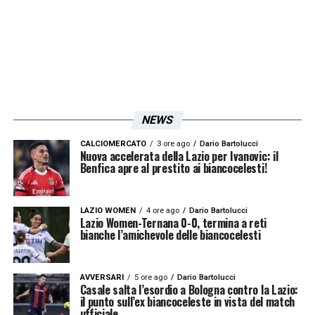
giorno fa, un in bocca al lupo per la
Nazionale con un messaggio. Ho ravvisato
la personalità che sviluppava anche in
campo. Poi gli sono stato vicino quando ha
iniziato a fare l’allenatore. Lui è in
NEWS
perfezionista: faceva mille domande per
CALCIOMERCATO
3 ore ago
Dario Bartolucci
sapere mille cose. Poi c’è stato un percorso
Nuova accelerata della Lazio per Ivanovic: il
Benfica apre al prestito ai biancocelesti!
in squadre diverse dove io andavo a trovare
lui e viceversa».
LAZIO WOMEN
4 ore ago
Dario Bartolucci
Lazio Women-Ternana 0-0, termina a reti
bianche l’amichevole delle biancocelesti
LA PLAYLIST DELLE NOSTRE TOP NEWS
AVVERSARI
5 ore ago
Dario Bartolucci
Casale salta l’esordio a Bologna contro la Lazio:
il punto sull’ex biancoceleste in vista del match
ufficiale