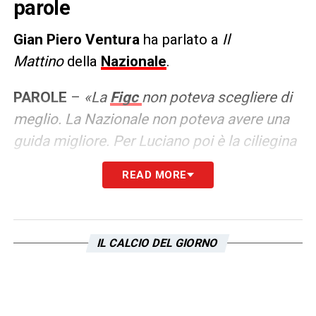
parole
Gian Piero Ventura
ha parlato a
Il
Mattino
della
Nazionale
.
PAROLE
–
«La
Figc
non poteva scegliere di
meglio. La Nazionale non poteva avere una
guida migliore. Per Luciano poi è la ciliegina
sulla torta di una carriera importante. Gli
READ MORE
sono affezionato: merita tutto il bene
possibile. Non ho mai tifato per un Ct, ma
per l’Italia: ora tifo anche per il Commissario
IL CALCIO DEL GIORNO
tecnico. L’ultima volta che l’ho visto è stato
alla vigilia di Torino-Napoli, quando sono
andato a trovarlo in ritiro. Gli ho fatto i
complimento per lo scudetto e, qualche