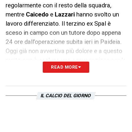
regolarmente con il resto della squadra,
mentre
Caicedo
e
Lazzari
hanno svolto un
lavoro differenziato. Il terzino ex Spal è
sceso in campo con un tutore dopo appena
24 ore dall’operazione subita ieri in Paideia.
Oggi già non avvertiva più dolore e a questo
punto non è esclusa una convocazione per la
READ MORE
trasferta di Genova. Le sue condizioni
verranno valutate nei prossimi giorni. Nessun
problema invece per Milinkovic che ha
IL CALCIO DEL GIORNO
smaltito il suo infortunio e contro la Samp ci
sarà. Discorso invece diverso per Marusic
che ha saltato tutta la preparazione e avrà
bisogno di altro tempo per tornare in forma.