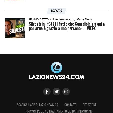
VIDEO
HANNO DETTO
2 settimane ago
Maria Floris
Silvestrin: «Ct? Il fatto che Guardiola sia qui a
parlarne è grazie a una persona» – VIDEO
SCARICA L’APP DI LAZIO NEWS 24
CONTATTI
REDAZIONE
PRIVACY POLICY E TRATTAMENTO DEI DATI PERSONALI