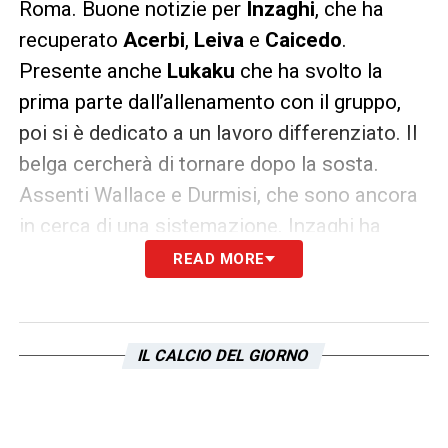
Roma. Buone notizie per
Inzaghi
, che ha
recuperato
Acerbi
,
Leiva
e
Caicedo
.
Presente anche
Lukaku
che ha svolto la
prima parte dall’allenamento con il gruppo,
poi si è dedicato a un lavoro differenziato. Il
belga cercherà di tornare dopo la sosta.
Assenti Wallace e Durmisi, che sono ancora
in cerca di una sistemazione. Inzaghi ha
effettuato diverse prove tattiche, ma ha
READ MORE
mischiato le carte per non dare troppe
indicazioni. Contro la
Roma
dovrebbe essere
confermato lo stesso undici sceso in campo
IL CALCIO DEL GIORNO
contro la Sampdoria, l’unico ballottaggio è a
centrocampo tra
Leiva
e
Parolo
, con il
brasiliano in vantaggio. Una decisione