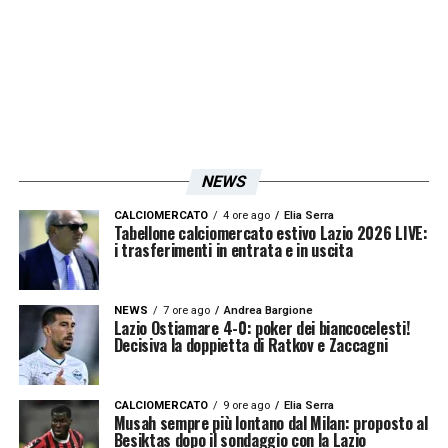
definitiva, viste anche le buone condizioni del
centrocampista azzurro, verrà presa solo nei
prossimi due allenamenti. La ripresa è
fissata per domani alle 9.30.
LA PLAYLIST DELLE NOSTRE TOP NEWS
NEWS
CALCIOMERCATO
4 ore ago
Elia Serra
Tabellone calciomercato estivo Lazio 2026 LIVE:
i trasferimenti in entrata e in uscita
NEWS
7 ore ago
Andrea Bargione
Lazio Ostiamare 4-0: poker dei biancocelesti!
Decisiva la doppietta di Ratkov e Zaccagni
CALCIOMERCATO
9 ore ago
Elia Serra
Musah sempre più lontano dal Milan: proposto al
Besiktas dopo il sondaggio con la Lazio