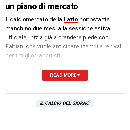
un piano di mercato
Il calciomercato della
Lazio
nonostante
manchino due mesi alla sessione estiva
ufficiale, inizia già a prendere piede con
Fabiani che vuole anticipare i tempi e le rivali
per i migliori acquisti.
Un nome su tutti è quello di Echeverri
READ MORE
attualmente al
Manchester City,
e secondo
quanto riporta Sportmediaset, il club
biancoceleste
non molla il calciatore
IL CALCIO DEL GIORNO
argentino con il ds delle aquile che studia il
piano per assicurarsi le sue prestazioni. Il
dirigente capitolino preme o per un prestito o