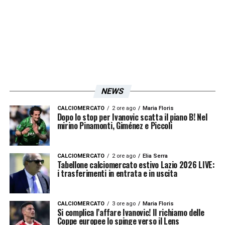
per una formula di trattativa che
consentirebbe al club inglese di rimanere in
controllo sul cartellino del ragazzo
LA PLAYLIST DELLE NOSTRE TOP NEWS
NEWS
CALCIOMERCATO
2 ore ago
Maria Floris
Dopo lo stop per Ivanovic scatta il piano B! Nel
mirino Pinamonti, Giménez e Piccoli
CALCIOMERCATO
2 ore ago
Elia Serra
Tabellone calciomercato estivo Lazio 2026 LIVE:
i trasferimenti in entrata e in uscita
CALCIOMERCATO
3 ore ago
Maria Floris
Si complica l’affare Ivanovic! Il richiamo delle
Coppe europee lo spinge verso il Lens