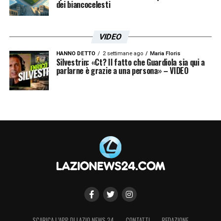
dei biancocelesti
VIDEO
HANNO DETTO
2 settimane ago
Maria Floris
Silvestrin: «Ct? Il fatto che Guardiola sia qui a
parlarne è grazie a una persona» – VIDEO
SCARICA L’APP DI LAZIO NEWS 24
CONTATTI
REDAZIONE