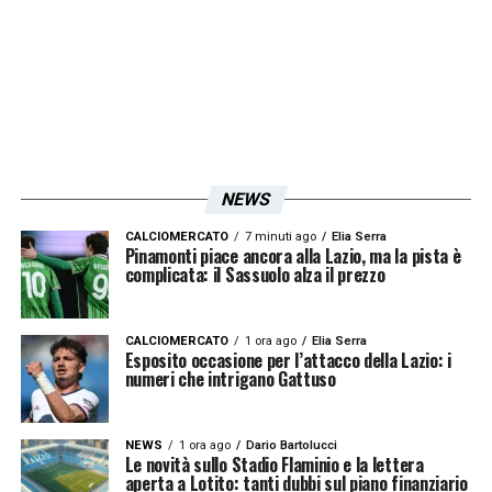
E’ un giocatore diverso, un esempio
LA PLAYLIST DELLE NOSTRE TOP NEWS
NEWS
CALCIOMERCATO
7 minuti ago
Elia Serra
Pinamonti piace ancora alla Lazio, ma la pista è
complicata: il Sassuolo alza il prezzo
CALCIOMERCATO
1 ora ago
Elia Serra
Esposito occasione per l’attacco della Lazio: i
numeri che intrigano Gattuso
NEWS
1 ora ago
Dario Bartolucci
Le novità sullo Stadio Flaminio e la lettera
aperta a Lotito: tanti dubbi sul piano finanziario