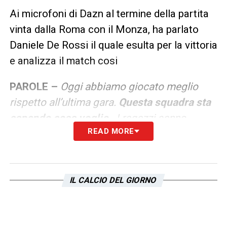
Ai microfoni di Dazn al termine della partita
vinta dalla Roma con il Monza, ha parlato
Daniele De Rossi il quale esulta per la vittoria
e analizza il match cosi
PAROLE –
Oggi abbiamo giocato meglio
rispetto all’ultima gara.
Questa squadra sta
capendo cosa voglio
. I ragazzi sanno
READ MORE
che bisogna
correre, impegnarsi e
muoversi anche senza palla
, Io cerco di
mettere in campo una
squadra
offensiva
perché so che ho giocatori che
IL CALCIO DEL GIORNO
sanno far gol in qualsiasi momento.
Dybala?
Sta mettendo in campo tutto il suo talento.