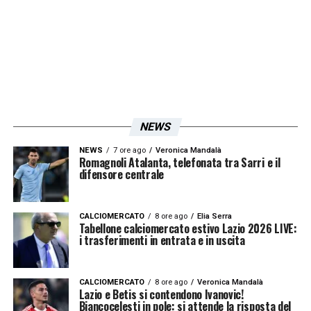
ma per ora Lotito ha fallito negli
obiettivi.
Ma non credo che Sarri metta in
dubbio il proseguimento della sua avventura,
visto anche il contratto che ha. Alla fine
arriveranno i giocatori, come sempre è stato.
Lotito quest’anno è anche privo di un ds
NEWS
quest’anno e le manovre sono
NEWS
7 ore ago
Veronica Mandalà
differenti.
Fabiani? Non è mai stato
Romagnoli Atalanta, telefonata tra Sarri e il
difensore centrale
incaricato ufficialmente
CALCIOMERCATO
8 ore ago
Elia Serra
LA PLAYLIST DELLE NOSTRE TOP NEWS
Tabellone calciomercato estivo Lazio 2026 LIVE:
i trasferimenti in entrata e in uscita
CALCIOMERCATO
8 ore ago
Veronica Mandalà
Lazio e Betis si contendono Ivanovic!
Biancocelesti in pole: si attende la risposta del