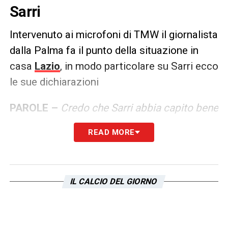
Sarri
Intervenuto ai microfoni di TMW il giornalista
dalla Palma fa il punto della situazione in
casa
Lazio
, in modo particolare su Sarri ecco
le sue dichiarazioni
PAROLE –
Credo che Sarri abbia capito bene
ormai le dinamiche della Lazio e del
READ MORE
presidente Lotito. Lui ha detto che si trova
bene perché la società lo lascia lavorare ma
deve anche mettere da parte gli aspetti
IL CALCIO DEL GIORNO
negativi di questo rapporto.
Voleva 2-3
colpi, compreso soprattutto l’erede di
Milinkovic. C’è stato un dialogo in ritiro,