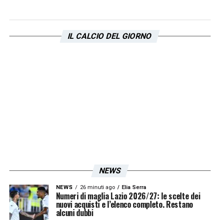
perchè tutte queste situazioni ti occupano l
amente. Una settimana con 8 hgiocatori con
IL CALCIO DEL GIORNO
la febbre contemporaneamente non è facile
da affrontare. Vediamo se riusciamo a
recuperare qualcuno per domani e settarci
per la partita».
LOTTA EUROPA –
«Punto a punto fino alla
fine così».
FUTURO –
«Io non mi facio condizionare da
un finale di stagione, perchè ci sarebbero
NEWS
duemila fattori. Mi faccio condizionare solo
NEWS
26 minuti ago
Elia Serra
dalle parole del presidente e null’altro. Nel
Numeri di maglia Lazio 2026/27: le scelte dei
nuovi acquisti e l’elenco completo. Restano
calcio i contratti non servono a niente,
alcuni dubbi