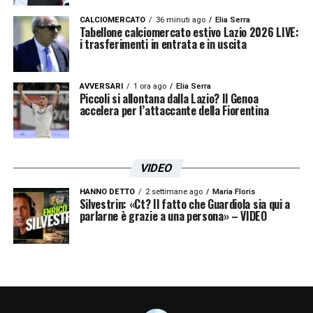
possono averne anche uno da 10 anni, ma
CALCIOMERCATO
36 minuti ago
Elia Serra
se non sono in sintonia vado via e
Tabellone calciomercato estivo Lazio 2026 LIVE:
i trasferimenti in entrata e in uscita
viceversa».
PARTITA DECISIVA –
«Mancano 5 partite
AVVERSARI
1 ora ago
Elia Serra
Piccoli si allontana dalla Lazio? Il Genoa
alla fine e tutte sono motivo di rischio e
accelera per l’attaccante della Fiorentina
opportunità. Perdere ora punti è
problematico, ma dobbiamo raccattare tutti
VIDEO
punti possibili».
HANNO DETTO
2 settimane ago
Maria Floris
Silvestrin: «Ct? Il fatto che Guardiola sia qui a
PROTESTA TIFOSI –
«Non penso ci
parlarne è grazie a una persona» – VIDEO
condizioni, sarebbe solo la mancanza di
sostegno all’interno dello Stadio. Sia quando
sono stati tanti che quando sono stati pochi
ci hanno aiutati. Sono situaizoni che