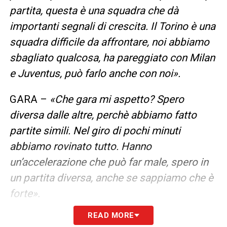
partita, questa è una squadra che dà
importanti segnali di crescita. Il Torino è una
squadra difficile da affrontare, noi abbiamo
sbagliato qualcosa, ha pareggiato con Milan
e Juventus, può farlo anche con noi».
GARA –
«Che gara mi aspetto? Spero
diversa dalle altre, perchè abbiamo fatto
partite simili. Nel giro di pochi minuti
abbiamo rovinato tutto. Hanno
un’accelerazione che può far male, spero in
un partita diversa, anche se sappiamo che è
forte».
READ MORE
INDISPONIBILI –
«Settimana difficilissima,