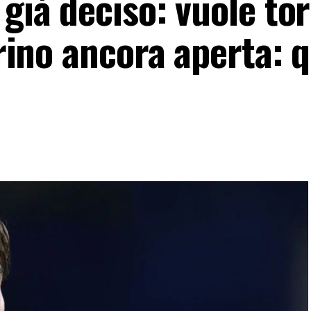
 già deciso: vuole to
orino ancora aperta: q