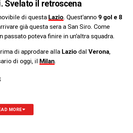
i. Svelato il retroscena
movibile di questa
Lazio
. Quest’anno
9 gol e 8
arrivare già questa sera a San Siro. Come
 in passato poteva finire in un’altra squadra.
 prima di approdare alla
Lazio
dal
Verona
,
ario di oggi, il
Milan
.
S
EAD MORE