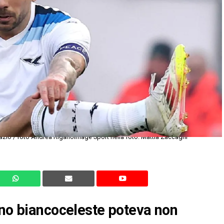
azio / foto Andrea RiganoImage Sport nella foto: Mattia Zaccagni
ano biancoceleste poteva non