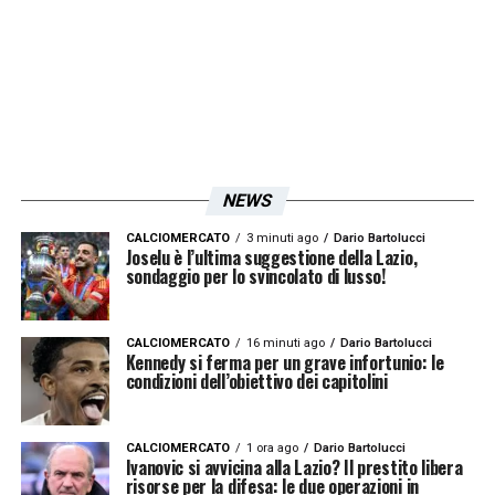
bisognerà anticipare la concorrenza: su di lui
hanno messo gli occhi anche
l’Inter
,
la
Juventus
e il
Milan
Per
strapparlo al
Monza
serviranno almeno 20
milioni come ha già fatto sapere la società.
NEWS
LA PLAYLIST DELLE NOSTRE TOP NEWS
CALCIOMERCATO
3 minuti ago
Dario Bartolucci
Joselu è l’ultima suggestione della Lazio,
sondaggio per lo svincolato di lusso!
CALCIOMERCATO
16 minuti ago
Dario Bartolucci
Kennedy si ferma per un grave infortunio: le
condizioni dell’obiettivo dei capitolini
CALCIOMERCATO
1 ora ago
Dario Bartolucci
Ivanovic si avvicina alla Lazio? Il prestito libera
risorse per la difesa: le due operazioni in