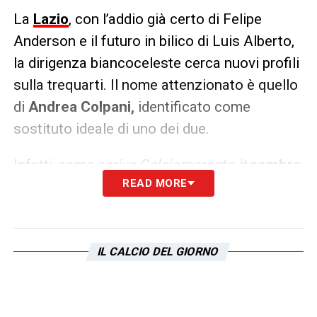
La
Lazio
, con l’addio già certo di Felipe
Anderson e il futuro in bilico di Luis Alberto,
la dirigenza biancoceleste cerca nuovi profili
sulla trequarti. Il nome attenzionato è quello
di
Andrea Colpani,
identificato come
sostituto ideale di uno dei due.
Infatti
come scrive Calciomercato.it
sembra
READ MORE
ci siano già stati dei primi contatti tra le
parti
per appurare i margini di una potenziale
trattativa. Il giocatore gradisce molto la
destinazione:
per lui la Lazio sarebbe uno
IL CALCIO DEL GIORNO
step in avanti importante
. Per assicurarsi le
prestazioni di
Colpani
il prossimo anno, però,