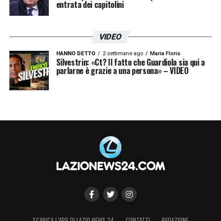
entrata dei capitolini
VIDEO
HANNO DETTO
2 settimane ago
Maria Floris
Silvestrin: «Ct? Il fatto che Guardiola sia qui a
parlarne è grazie a una persona» – VIDEO
SCARICA L’APP DI LAZIO NEWS 24
CONTATTI
REDAZIONE