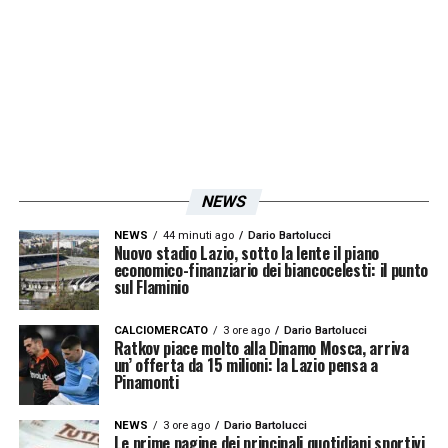
servono 70 milioni. Il centrocampista ha
rifiutato il rinnovo annuale, sta bene alla
Lazio ma punta al grande salto. Ad oggi il
desiderio sembra poter rimanere tale.
LA PLAYLIST DELLE NOSTRE TOP NEWS
NEWS
NEWS
44 minuti ago
Dario Bartolucci
Nuovo stadio Lazio, sotto la lente il piano
economico-finanziario dei biancocelesti: il punto
sul Flaminio
CALCIOMERCATO
3 ore ago
Dario Bartolucci
Ratkov piace molto alla Dinamo Mosca, arriva
un’ offerta da 15 milioni: la Lazio pensa a
Pinamonti
NEWS
3 ore ago
Dario Bartolucci
Le prime pagine dei principali quotidiani sportivi