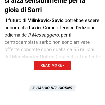
si alza sensibilmente per la
gioia di Sarri
Il futuro di
Milinkovic-Savic
potrebbe essere
ancora alla
Lazio
. Come riferisce l’edizione
odierna de
Il Messaggero
, per il
centrocampista serbo non sono arrivate
offerte concrete dopo quella da 55 milioni
del
Manchester United
(rispedita al mittente
da
Lotito
).
READ MORE
Nonostante la scadenza fissata a giugno del
2024, la quale consiglierebbe alla Lazio una
IL CALCIO DEL GIORNO
cessione in questa finestra di mercato per
non rischiare di perderlo a zero tra due anni,
Lotito non vuole abbassare le richieste: