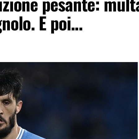
izione pesante: mult
gnolo. E poi…