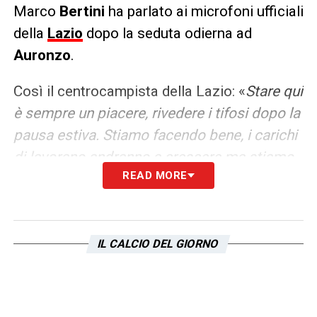
Marco
Bertini
ha parlato ai microfoni ufficiali
della
Lazio
dopo la seduta odierna ad
Auronzo
.
Così il centrocampista della Lazio: «
Stare qui
è sempre un piacere, rivedere i tifosi dopo la
pausa estiva. Stiamo facendo bene, i carichi
di lavorano andranno a crescere ma stiamo
READ MORE
lavorando per raggiungere la forma fisica.
Tifosi? Non me li aspettavo così tanto
soprattutto la prima settimana. È un grosso
piacere per noi avere la gente. Dove devo
IL CALCIO DEL GIORNO
migliorare? Io penso di migliorare su tutto,
dalla forma fisica al ritmo e alla gestione
della palla. Ho ancora tempo per imparare a