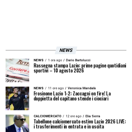
crescere. Non è facile ma stiamo cercando
di fare il massimo. Cosa prenderei da
Cataldi e Vecino? Da Danilo la corsa, il calcio
e la tecnica. Di Vecino l’intelligenza, la
cattiveria. Luis Alberto? Le giocate e i
NEWS
numeri. Numero di maglia? Mi è sempre
piaciuto questo numero e appena ho avuto
NEWS
1 ora ago
Dario Bartolucci
Rassegna stampa Lazio: prime pagine quotidiani
la possibilità di poter cambiare e ho preso
sportivi – 10 agosto 2026
questo. Primavera e Serie A? Sicuramente
cambiano i portieri, sono più preparati. È
NEWS
11 ore ago
Veronica Mandalà
Frosinone Lazio 1-2: Zaccagni on fire! La
molto più difficile fargli gol Perché lo
doppietta del capitano stende i ciociari
leggono prima
».
CALCIOMERCATO
12 ore ago
Elia Serra
Tabellone calciomercato estivo Lazio 2026 LIVE:
LA PLAYLIST DELLE NOSTRE TOP NEWS
i trasferimenti in entrata e in uscita