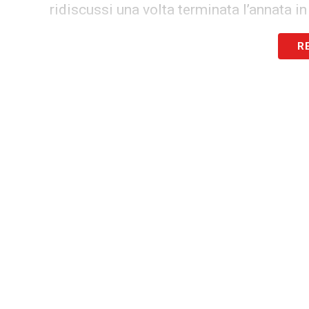
ridiscussi una volta terminata l’annata i
R
LA PLAYLIST DELLE NOSTRE TOP NEW