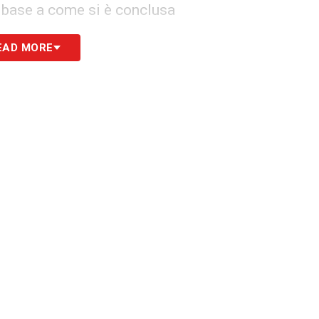
n base a come si è conclusa
EAD MORE
S