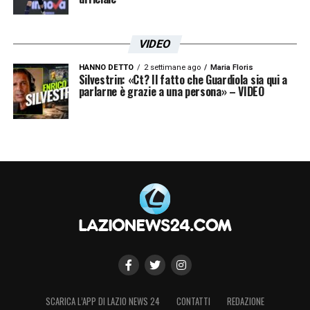
VIDEO
HANNO DETTO
2 settimane ago
Maria Floris
Silvestrin: «Ct? Il fatto che Guardiola sia qui a
parlarne è grazie a una persona» – VIDEO
SCARICA L’APP DI LAZIO NEWS 24
CONTATTI
REDAZIONE