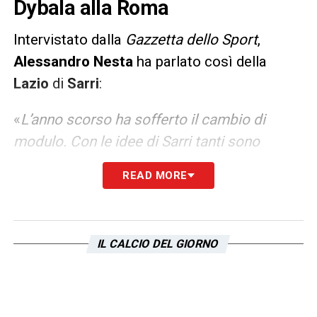
Dybala alla Roma
Intervistato dalla
Gazzetta dello Sport
,
Alessandro Nesta
ha parlato così della
Lazio
di
Sarri
:
«
L’anno scorso ha sofferto il cambio di
modulo. Con le idee di Sarri tanti sono
diventati non funzionali. Ora stanno
READ MORE
sistemando le cose. Hanno mantenuto i big
e messo qualche pezzetto, anche loro
devono puntare più in alto del passato.
IL CALCIO DEL GIORNO
Dybala farà la differenza alla Roma
Speriamo di no…Beh, io sono lazialissimo e
non ipocrita… Di certo la Roma dopo un
acquisto così importante deve alzare