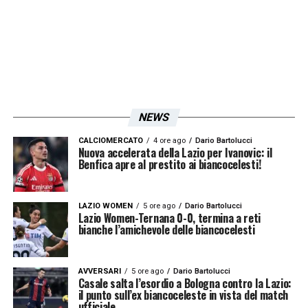
l’asticella e ambire a un posto in
Champions
».
LA PLAYLIST DELLE NOSTRE TOP NEWS
NEWS
CALCIOMERCATO
4 ore ago
Dario Bartolucci
Nuova accelerata della Lazio per Ivanovic: il
Benfica apre al prestito ai biancocelesti!
LAZIO WOMEN
5 ore ago
Dario Bartolucci
Lazio Women-Ternana 0-0, termina a reti
bianche l’amichevole delle biancocelesti
AVVERSARI
5 ore ago
Dario Bartolucci
Casale salta l’esordio a Bologna contro la Lazio:
il punto sull’ex biancoceleste in vista del match
ufficiale