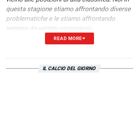
questa stagione stiamo affrontando diverse
problematiche e le stiamo affrontando
sempre da uomini coraggiosi»
READ MORE
SULLE BIG –
«Per me questo è un discorso
appena iniziato. Oggi per me Juventus, Milan
e Inter per struttura, monte ingaggi e
IL CALCIO DEL GIORNO
seconde squadre sono di livello diverso.
Ogni volta che vince qualcuno che non tra
queste tre è un qualcosa di straordinario»
LEGGI LE PAROLE INTEGRALI DI CONTE SU
CALCIONEWS24
LA PLAYLIST DELLE NOSTRE TOP NEWS