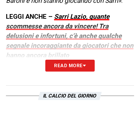
Baroni e non stanno giocando con Sarri»
.
LEGGI ANCHE –
Sarri Lazio, quante
scommesse ancora da vincere! Tra
delusioni e infortuni, c’è anche qualche
segnale incoraggiante da giocatori che non
hanno ancora brillato
READ MORE
LA PLAYLIST DELLE NOSTRE TOP NEWS
IL CALCIO DEL GIORNO