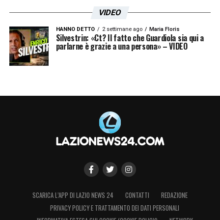
VIDEO
HANNO DETTO
2 settimane ago
Maria Floris
Silvestrin: «Ct? Il fatto che Guardiola sia qui a
parlarne è grazie a una persona» – VIDEO
SCARICA L’APP DI LAZIO NEWS 24
CONTATTI
REDAZIONE
PRIVACY POLICY E TRATTAMENTO DEI DATI PERSONALI