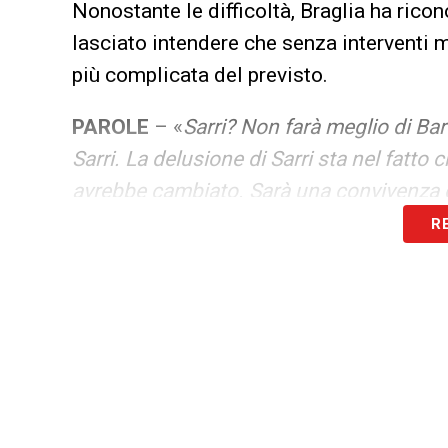
Nonostante le difficoltà, Braglia ha ricon
lasciato intendere che senza interventi m
più complicata del previsto.
PAROLE
– «
Sarri? Non farà meglio di Ba
Sarri. La delusione di Sarri sta nel fatt
avrebbe cambiato. Sarà una convivenza diff
R
INSIGNE
–
«Non lo so dove potrebbe anda
SU BARONI –
«Il più grande acquisto del
tecnici dello scorso anno, Non so perché 
grande errore di Lotito. Ha sempre fatto
La Lazio è chiamata a una vera e propria
e tagli agli stipendi, sarà impossibile in