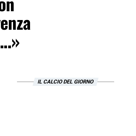
Non
venza
ne…»
IL CALCIO DEL GIORNO