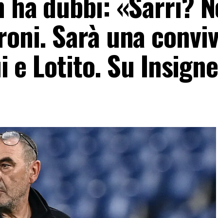
n ha dubbi: «Sarri? 
roni. Sarà una convi
lui e Lotito. Su Insig