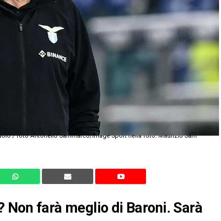
olo / foto Antonello Sammarco/Image Sport nella foto: Maurizio Sarri
i? Non farà meglio di Baroni. Sarà