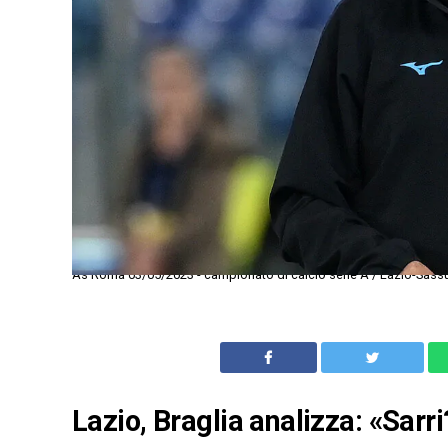
As Roma 03/05/2023 - campionato di calcio serie A / Lazio-Sassu
Lazio, Braglia analizza: «Sarr