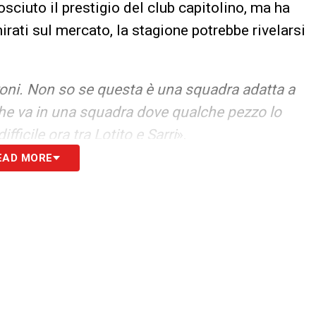
osciuto il prestigio del club capitolino, ma ha
irati sul mercato, la stagione potrebbe rivelarsi
roni. Non so se questa è una squadra adatta a
o che va in una squadra dove qualche pezzo lo
icile ora tra Lotito e Sarri
».
EAD MORE
re. Secondo me è difficile che si rilanci».
 Toro è Baroni, che è stato uno dei migliori
la Lazio lo ha lasciato andare, è stato un
 bene con le squadre che ha avuto».
operazione di alleggerimento
: senza cessioni
tervenire sul mercato. I tifosi attendono segnali