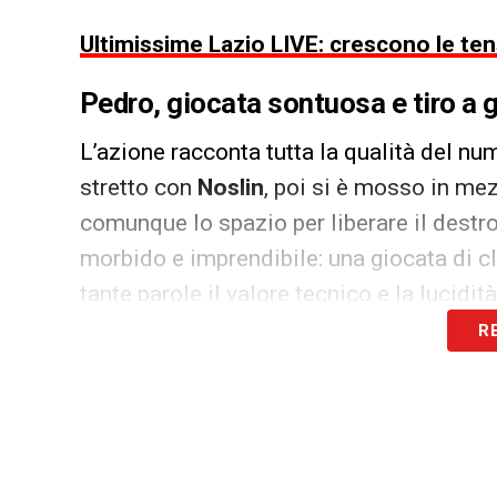
Ultimissime Lazio LIVE: crescono le tens
Pedro, giocata sontuosa e tiro a 
L’azione racconta tutta la qualità del n
stretto con
Noslin
, poi si è mosso in me
comunque lo spazio per liberare il destro.
morbido e imprendibile: una giocata di c
tante parole il valore tecnico e la lucidit
R
Il pubblico dell’
Olimpico
ha risposto con 
uno degli ultimi lampi di un campione ch
recente della
Lazio
.
Pedro raggiunge la quota 197 gol n