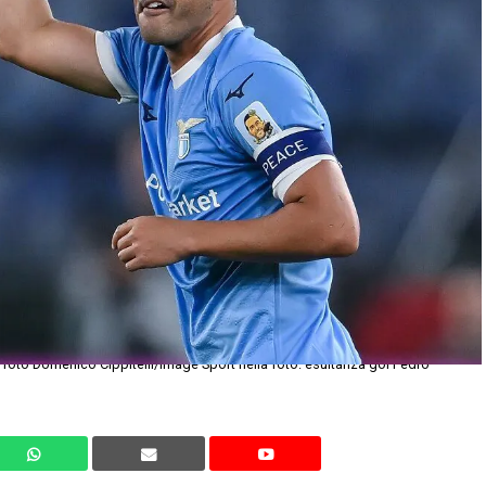
 foto Domenico Cippitelli/Image Sport nella foto: esultanza gol Pedro