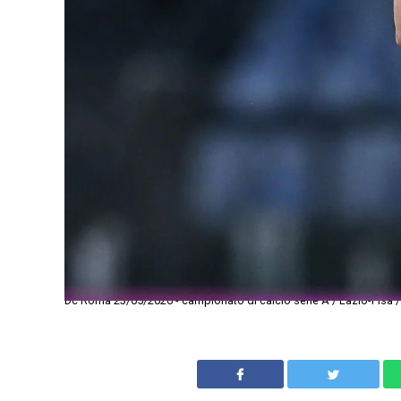
Dc Roma 23/05/2026 - campionato di calcio serie A / Lazio-Pisa /