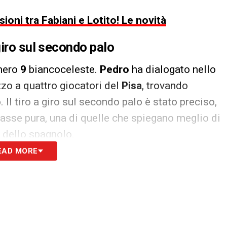
ioni tra Fabiani e Lotito! Le novità
giro sul secondo palo
umero
9
biancoceleste.
Pedro
ha dialogato nello
zzo a quattro giocatori del
Pisa
, trovando
 Il tiro a giro sul secondo palo è stato preciso,
lasse pura, una di quelle che spiegano meglio di
à dello spagnolo.
EAD MORE
un boato speciale, consapevole di assistere a
e ha lasciato un segno importante nella storia
ei club e un finale da copertina