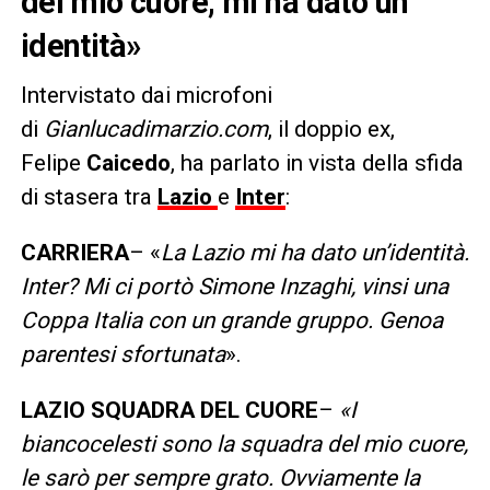
del mio cuore, mi ha dato un
identità»
Intervistato dai microfoni
di
Gianlucadimarzio.com
, il doppio ex,
Felipe
Caicedo
, ha parlato in vista della sfida
di stasera tra
Lazio
e
Inter
:
CARRIERA
– «
La Lazio mi ha dato un’identità.
Inter? Mi ci portò Simone Inzaghi, vinsi una
Coppa Italia con un grande gruppo. Genoa
parentesi sfortunata
».
LAZIO SQUADRA DEL CUORE
–
«I
biancocelesti sono la squadra del mio cuore,
le sarò per sempre grato. Ovviamente la