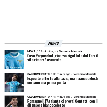
uomini, prima che calciatori. Ho trovato un
bel gruppo e una tifoseria importante. Sono
stato bene nonostante non sia riuscito a
giocare quanto avrei voluto
».
LA PLAYLIST DELLE NOSTRE TOP NEWS
NEWS
NEWS
22 minuti ago
Veronica Mandalà
Caso Polymarket, ricorso rigettato dal Tar: il
sito rimarrà oscurato
CALCIOMERCATO
36 minuti ago
Veronica Mandalà
Esposito offerto alla Lazio, ma i biancocelesti
cercano una prima punta
CALCIOMERCATO
47 minuti ago
Veronica Mandalà
Romagnoli, l’Atalanta ci prova! Contatti con il
difensore biancoceleste