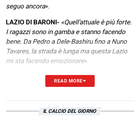
seguo ancora
».
LAZIO DI BARONI-
«Quell’attuale è più forte.
I ragazzi sono in gamba e stanno facendo
bene. Da Pedro a Dele-Bashiru fino a Nuno
Tavares, la strada è lunga ma questa Lazio
mi sta facendo emozionare
».
INZAGHI-
«Ogni tanto ci sentiamo, mi ha
READ MORE
aiutato tanto nel mio percorso. Sono
contento per i suoi traguardi, se lo merita.
Come allenatore lo reputo un fuoriclasse
».
IL CALCIO DEL GIORNO
INTER-
«È stata un’esperienza molto bella.
Ho avuto il piacere di giocare con grandi