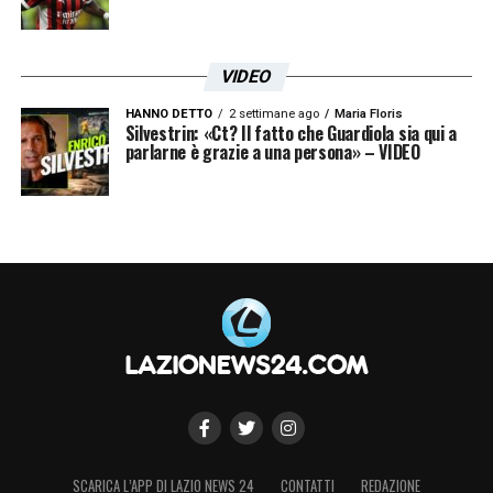
VIDEO
HANNO DETTO
2 settimane ago
Maria Floris
Silvestrin: «Ct? Il fatto che Guardiola sia qui a
parlarne è grazie a una persona» – VIDEO
SCARICA L’APP DI LAZIO NEWS 24
CONTATTI
REDAZIONE