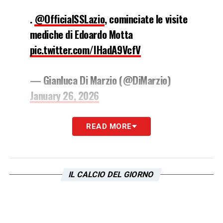
.
@OfficialSSLazio
, cominciate le visite
mediche di Edoardo Motta
pic.twitter.com/IHadA9VcfV
— Gianluca Di Marzio (@DiMarzio)
January 26, 2026
READ MORE
Il giocatore, che rappresenta una pedina
importante per la Lazio, arriva con l’obiettivo
IL CALCIO DEL GIORNO
di dare maggiore profondità alla rosa e
coprire la cessione di
Mandas
, arricchendo
le opzioni di
Sarri
in vista degli impegni