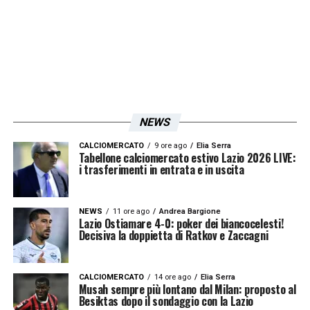
futuri.
Motta
ha già dimostrato le sue
capacità in passato e, con l’esperienza
accumulata, sarà un valore aggiunto per la
Lazio
nella corsa ai vertici della
Serie A
.
L’acquisto si inserisce nel piano della
NEWS
dirigenza per potenziare la squadra e
metterla nelle migliori condizioni per
CALCIOMERCATO
9 ore ago
Elia Serra
Tabellone calciomercato estivo Lazio 2026 LIVE:
i trasferimenti in entrata e in uscita
competere ad alti livelli, con un occhio anche
agli impegni europei.
NEWS
11 ore ago
Andrea Bargione
Lazio Ostiamare 4-0: poker dei biancocelesti!
LEGGI ANCHE:
Romagnoli Lazio: colloquio
Decisiva la doppietta di Ratkov e Zaccagni
decisivo con Sarri, addio imminente?
CALCIOMERCATO
14 ore ago
Elia Serra
Musah sempre più lontano dal Milan: proposto al
LA PLAYLIST DELLE NOSTRE TOP NEWS
Besiktas dopo il sondaggio con la Lazio