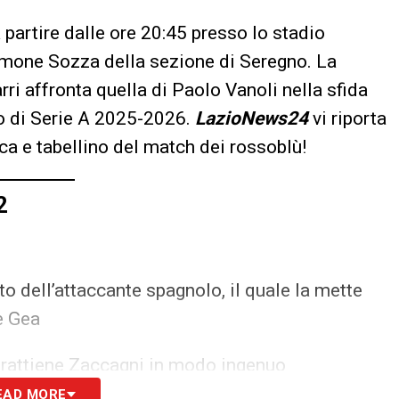
a partire dalle ore 20:45 presso lo stadio
Simone Sozza della sezione di Seregno. La
ri affronta quella di Paolo Vanoli nella sfida
to di Serie A 2025-2026.
LazioNews24
vi riporta
aca e tabellino del match dei rossoblù!
2
o dell’attaccante spagnolo, il quale la mette
e Gea
 trattiene Zaccagni in modo ingenuo
EAD MORE