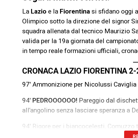
La
Lazio
e la
Fiorentina
si sfidano oggi 
Olimpico sotto la direzione del signor 
squadra allenata dal tecnico Maurizio Sar
valida per la 19a giornata del campiona
in tempo reale formazioni ufficiali, cron
CRONACA LAZIO FIORENTINA 2-
97′ Ammonizione per Nicolussi Caviglia
94′
PEDROOOOOO!
Pareggio dal dischett
all’angolino senza lasciare speranza a D
94′ Rigore per i biancocelesti, Comuzzo
R