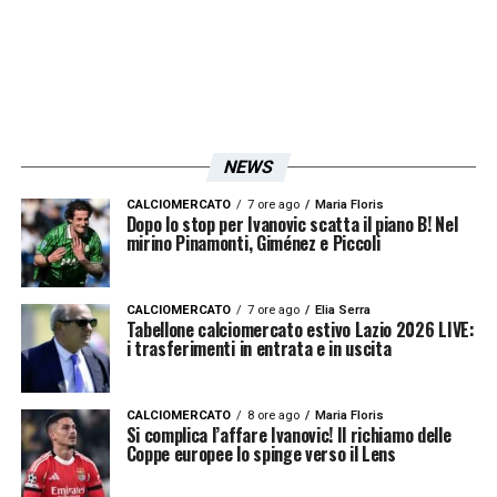
occasioni, ma si dimostra ampiamente
superiore all’avversario di giornata. Partita
subito indirizzata e ben gestita seppur con
qualche brivido di troppo regalato dai due gol
annullati. Nonostante le tante offensive del
NEWS
Cagliari
nel finale,
Strakosha
riesce a tenere
CALCIOMERCATO
7 ore ago
Maria Floris
Dopo lo stop per Ivanovic scatta il piano B! Nel
la porta inviolata e a confezionare il terzo
mirino Pinamonti, Giménez e Piccoli
“clean sheet” in campionato, quarto in
stagione se si considera il 2-0 con lo
Zulte
.
CALCIOMERCATO
7 ore ago
Elia Serra
Tabellone calciomercato estivo Lazio 2026 LIVE:
Ridotta la distanza con Napoli e Inter con un
i trasferimenti in entrata e in uscita
turno infrasettimanale alle porte. Mercoledì
si torna in campo e delle squadre di testa la
CALCIOMERCATO
8 ore ago
Maria Floris
Si complica l’affare Ivanovic! Il richiamo delle
Lazio
ha l’impegno più difficile.
Bologna
Coppe europee lo spinge verso il Lens
come spartiacque importante per capire se i